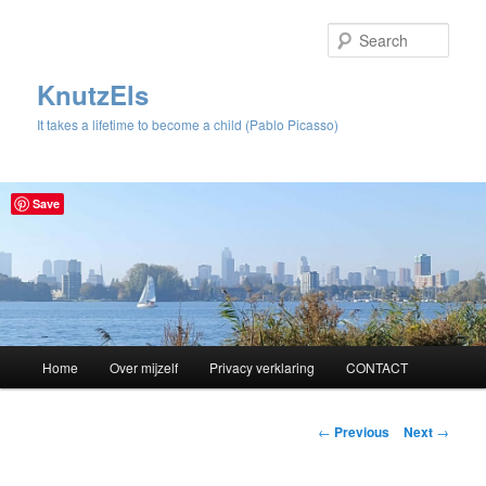
Sear
KnutzEls
It takes a lifetime to become a child (Pablo Picasso)
Save
Main
Home
Over mijzelf
Privacy verklaring
CONTACT
Skip
menu
to
Post
←
Previous
Next
→
navigation
primary