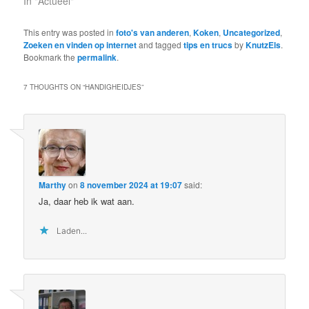
In "Actueel"
This entry was posted in
foto's van anderen
,
Koken
,
Uncategorized
,
Zoeken en vinden op internet
and tagged
tips en trucs
by
KnutzEls
.
Bookmark the
permalink
.
7 THOUGHTS ON “
HANDIGHEIDJES
”
Marthy
on
8 november 2024 at 19:07
said:
Ja, daar heb ik wat aan.
Laden...