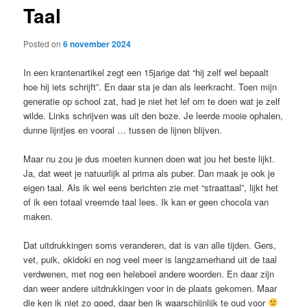
Taal
content
Posted on
6 november 2024
In een krantenartikel zegt een 15jarige dat “hij zelf wel bepaalt
hoe hij iets schrijft”. En daar sta je dan als leerkracht. Toen mijn
generatie op school zat, had je niet het lef om te doen wat je zelf
wilde. Links schrijven was uit den boze. Je leerde mooie ophalen,
dunne lijntjes en vooral … tussen de lijnen blijven.
Maar nu zou je dus moeten kunnen doen wat jou het beste lijkt.
Ja, dat weet je natuurlijk al prima als puber. Dan maak je ook je
eigen taal. Als ik wel eens berichten zie met “straattaal”, lijkt het
of ik een totaal vreemde taal lees. Ik kan er geen chocola van
maken.
Dat uitdrukkingen soms veranderen, dat is van alle tijden. Gers,
vet, puik, okidoki en nog veel meer is langzamerhand uit de taal
verdwenen, met nog een heleboel andere woorden. En daar zijn
dan weer andere uitdrukkingen voor in de plaats gekomen. Maar
die ken ik niet zo goed, daar ben ik waarschijnlijk te oud voor