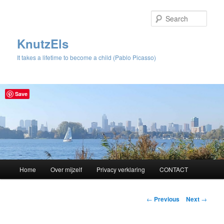
Sear
KnutzEls
It takes a lifetime to become a child (Pablo Picasso)
Save
Main
Home
Over mijzelf
Privacy verklaring
CONTACT
Skip
menu
to
Post
←
Previous
Next
→
navigation
primary