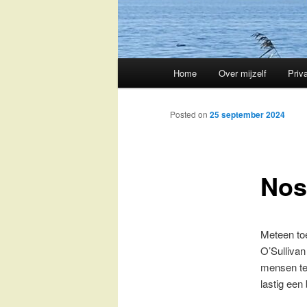
Main
Home
Over mijzelf
Priv
Skip
menu
to
Posted on
25 september 2024
primary
Nos
content
Meteen toe
O’Sullivan
mensen te
lastig een