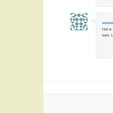
woneni
Het is
toen. 