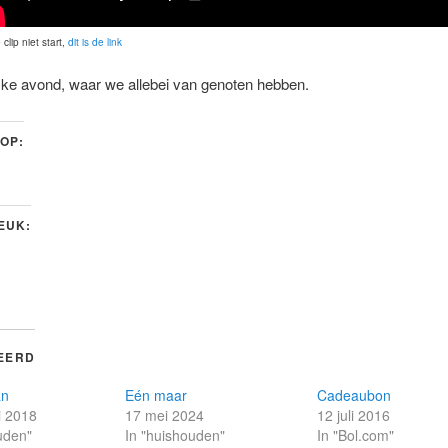
 clip niet start,
dit is de link
jke avond, waar we allebei van genoten hebben.
 OP:
LEUK:
EERD
an
Eén maar
Cadeaubon
i 2018
17 mei 2024
12 juli 2016
uden"
In "huishouden"
In "Bol.com"