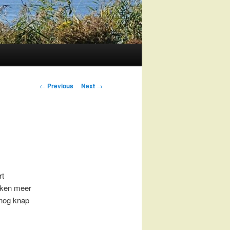
Post
←
Previous
Next
→
navigation
rt
leken meer
 nog knap