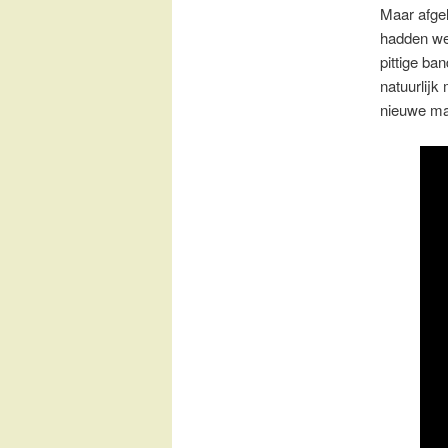
Maar afgel
hadden we
pittige ba
natuurlijk
nieuwe maa