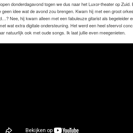
open donderdagavond togen we dus naar het Luxor-theater op Zuid. E
 geen idee wat de avond zou brengen. Kwam hij met een groot orkes
nd…? Nee, hij kwam alleen met een fabuleuze gitarist als begeleider e
 met wat extra digitale ondersteuning. Het werd een heel sfeervol conc
r natuurlijk ook met oude songs. Ik laat jullie even meegenieten.