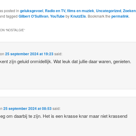
as posted in
geluksgevoel
,
Radio en TV, films en muziek
,
Uncategorized
,
Zoeken
nd tagged
Gilbert O'Sullivan
,
YouTube
by
KnutzEls
. Bookmark the
permalink
.
ON “
NOSTALGIE
”
on
25 september 2024 at 19:23
said:
kent zijn geluid onmidellijk. Wat leuk dat jullie daar waren, genieten.
on
25 september 2024 at 08:53
said:
eg om daarbij te zijn. Het is een krasse knar maar niet krassend