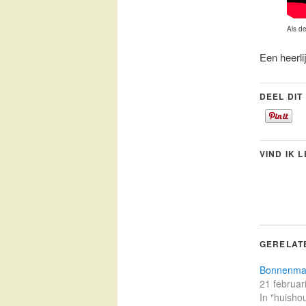
Als de
Een heerli
DEEL DIT
VIND IK 
GERELAT
Bonnenm
21 februar
In "huisho