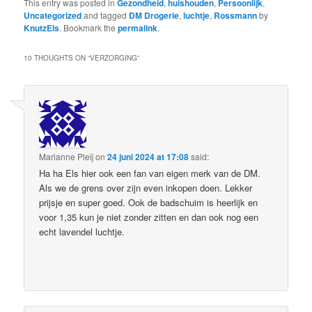
This entry was posted in
Gezondheid
,
huishouden
,
Persoonlijk
,
Uncategorized
and tagged
DM Drogerie
,
luchtje
,
Rossmann
by
KnutzEls
. Bookmark the
permalink
.
10 THOUGHTS ON “
VERZORGING
”
Marianne Pleij
on
24 juni 2024 at 17:08
said:
Ha ha Els hier ook een fan van eigen merk van de DM.
Als we de grens over zijn even inkopen doen. Lekker
prijsje en super goed. Ook de badschuim is heerlijk en
voor 1,35 kun je niet zonder zitten en dan ook nog een
echt lavendel luchtje.