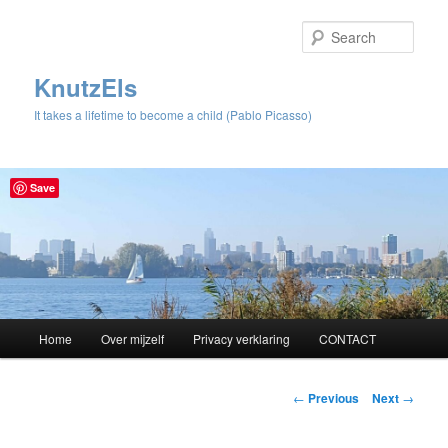
Sear
KnutzEls
It takes a lifetime to become a child (Pablo Picasso)
Save
Main
Home
Over mijzelf
Privacy verklaring
CONTACT
Skip
menu
to
Post
←
Previous
Next
→
navigation
primary