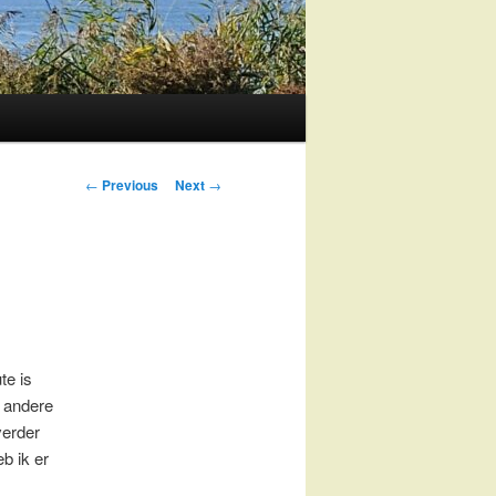
Post
←
Previous
Next
→
navigation
te is
 andere
verder
eb ik er