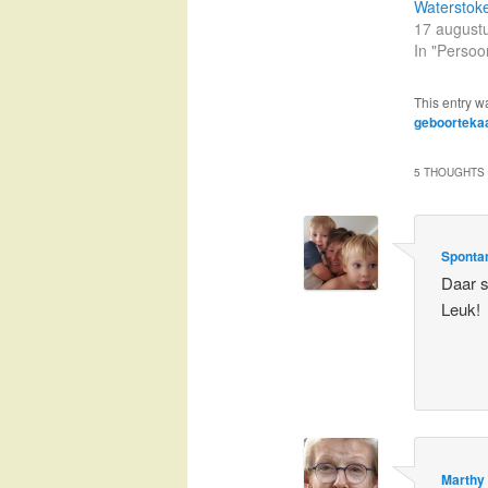
Waterstoke
17 august
In "Persoon
This entry w
geboorteka
5 THOUGHTS 
Spontan
Daar s
Leuk!
Marthy