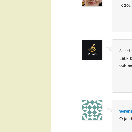
Ik zou
Sjoerd
Leuk i
ook ee
woneni
O ja, 