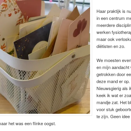
Haar praktijk is n
in een centrum m
meerdere discipli
werken fysiothera
maar ook verlosk
diëtisten en zo.
We moesten even
en mijn aandacht
getrokken door ee
deze mand er op.
Nieuwsgierig als i
keek ik wat er zoal
mandje zat. Het b
voor stuk geboort
te zijn. Geen idee
aar het was een flinke oogst.