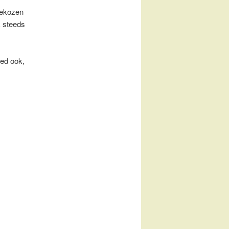
gekozen
k steeds
oed ook,