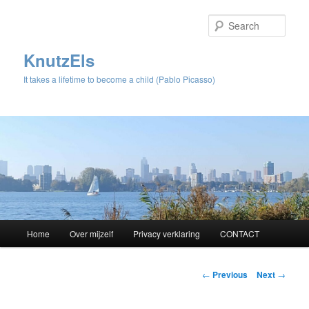
Sear
KnutzEls
It takes a lifetime to become a child (Pablo Picasso)
Main
Home
Over mijzelf
Privacy verklaring
CONTACT
Skip
menu
to
Post
←
Previous
Next
→
navigation
primary