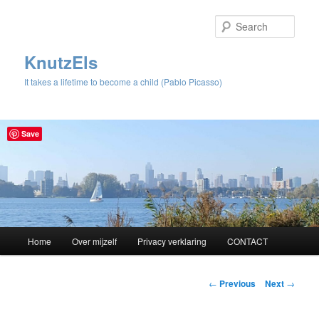
Sear
KnutzEls
It takes a lifetime to become a child (Pablo Picasso)
Save
Main
Home
Over mijzelf
Privacy verklaring
CONTACT
Skip
menu
to
Post
←
Previous
Next
→
navigation
primary