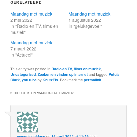
GERELATEERD
Maandag met muziek
Maandag met muziek
2 mei 2022
1 augustus 2022
In "Radio en TV, films en
In "geluksgevoel"
muziek"
Maandag met muziek
7 maart 2022
In "Actueel"
This entry was posted in
Radio en TV, films en muziek
,
Uncategorized
,
Zoeken en vinden op internet
and tagged
Petula
Clark
,
you tube
by
KnutzEls
. Bookmark the
permalink
.
3 THOUGHTS ON “
MAANDAG MET MUZIEK
”
wonenincaldese
on
15 april 2024 at 11:49
said: