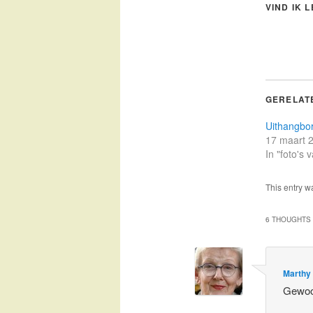
VIND IK 
GERELAT
Uithangbo
17 maart 
In "foto's
This entry w
6 THOUGHTS 
Marthy
Gewoo