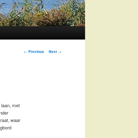
Post
←
Previous
Next
→
navigation
 laan, met
nder
traat, waar
angbord