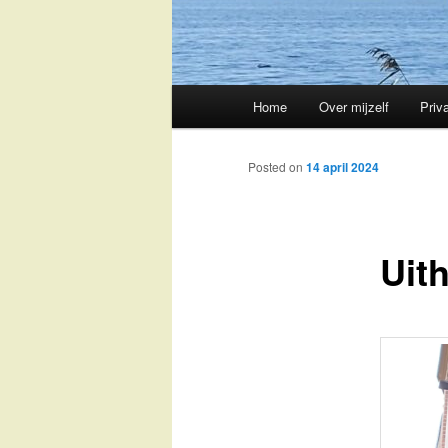
Main
Home
Over mijzelf
Priv
Skip
menu
to
Posted on
14 april 2024
primary
Uit
content