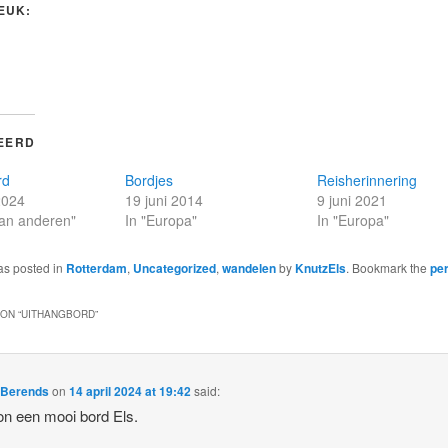
LEUK:
EERD
rd
Bordjes
Reisherinnering
2024
19 juni 2014
9 juni 2021
 van anderen"
In "Europa"
In "Europa"
as posted in
Rotterdam
,
Uncategorized
,
wandelen
by
KnutzEls
. Bookmark the
pe
ON “
UITHANGBORD
”
 Berends
on
14 april 2024 at 19:42
said:
n een mooi bord Els.