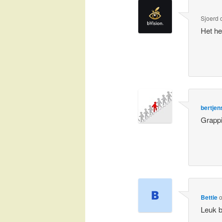
Sjoerd
Het he
bertjen
Grappi
Bettie
Leuk b