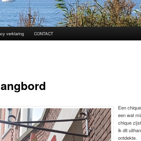
acy verklaring
CONTACT
hangbord
Een chique
een wat mi
chique zijs
ik dit uith
ontdekte.