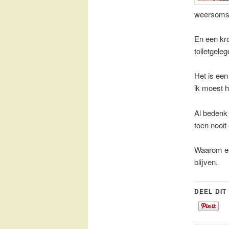
weersomst
En een kro
toiletgele
Het is een
ik moest h
Al bedenk 
toen nooit
Waarom en
blijven.
DEEL DIT