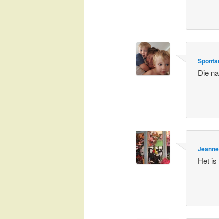
Spontan
Die n
Jeanne
Het is