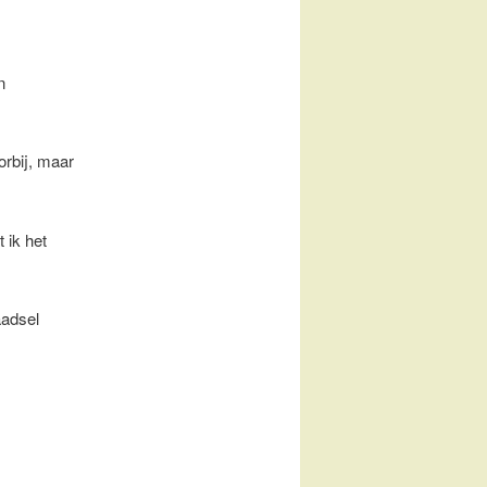
n
orbij, maar
 ik het
aadsel