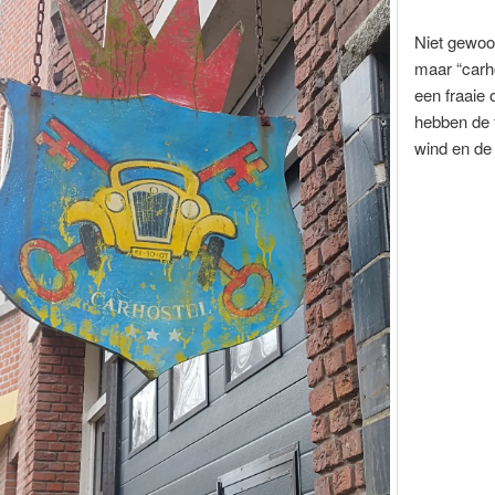
Niet gewoo
maar “carh
een fraaie o
hebben de t
wind en de