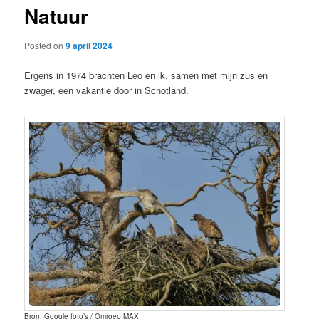
Natuur
content
Posted on
9 april 2024
Ergens in 1974 brachten Leo en ik, samen met mijn zus en
zwager, een vakantie door in Schotland.
Bron: Google foto’s / Omroep MAX