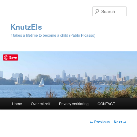
Sear
KnutzEls
It takes a lifetime to become a child (Pablo Picasso)
Save
Main
Home
Over mijzelf
Privacy verklaring
CONTACT
Skip
menu
to
Post
←
Previous
Next
→
navigation
primary