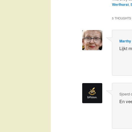
Werfhorst
,
5 THOUGHTS 
Marthy
Lijkt 
Sjoerd
En vee