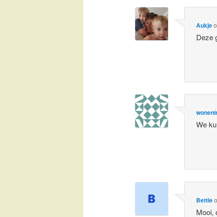
Aukje
Deze g
woneni
We kun
Bettie
Mooi, 