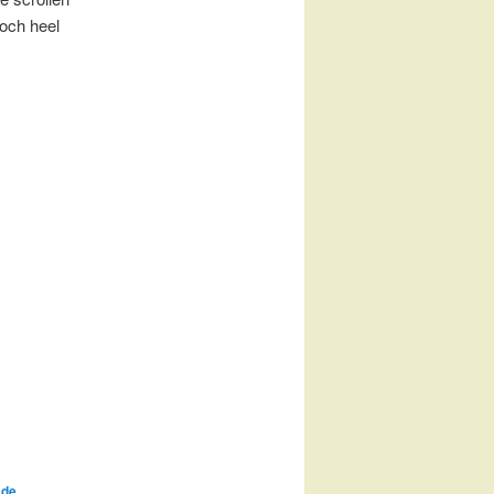
toch heel
 de