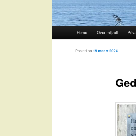
Main
Home
Over mijzelf
Priv
Skip
menu
to
Posted on
19 maart 2024
primary
Ged
content