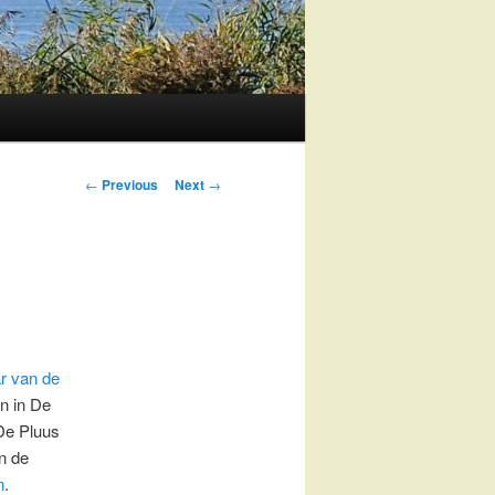
Post
←
Previous
Next
→
navigation
r van de
en in De
 De Pluus
in de
n
.