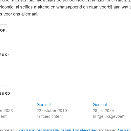
efoontje, al selfies makend en whatsappend en gaan voorbij aan wat 
is voor ons allemaal.
 OP:
LEUK:
EERD
n
Gedicht
Gedicht
r 2023
22 oktober 2010
28 juli 2024
ten"
In "Gedichten"
In "geluksgevoel"
as posted in
geluksgevoel
,
inspiratie
,
natuur
,
Uncategorized
and tagged
Aar van