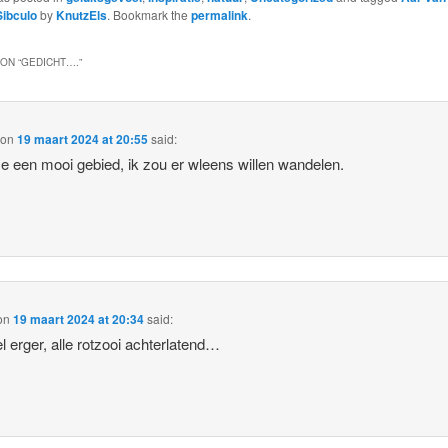
Sibculo
by
KnutzEls
. Bookmark the
permalink
.
ON “
GEDICHT….
”
on
19 maart 2024 at 20:55
said:
me een mooi gebied, ik zou er wleens willen wandelen.
on
19 maart 2024 at 20:34
said:
l erger, alle rotzooi achterlatend…