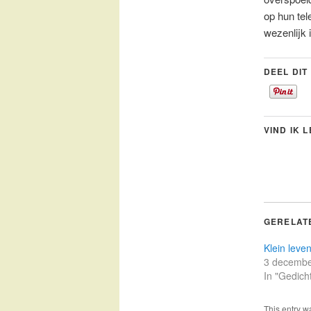
op hun tel
wezenlijk 
DEEL DIT
VIND IK 
GERELAT
Klein leve
3 decembe
In "Gedich
This entry w