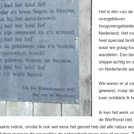
Het is één van de
overgebleven
hoogveengebieden
Nederland. Het v
heel speciaal lan
waar we graag k
wandelen. Een bee
steppe-achtig en
on-Nederlands aa
We waren er al v
geweest, maar de 
keer ontdekte ik h
Ik ken het werk v
de Werfhorst niet.
akte indruk, omdat ik ook wel eens het gevoel heb dat alle natuur wo
 door mensen die nauwelijks de schoonheid ervan zien of ervaren. Z