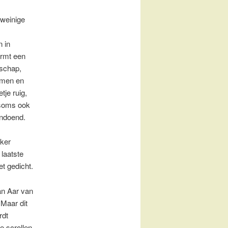
 weinige
 in
ormt een
dschap,
omen en
tje ruig,
 soms ook
ndoend.
aker
laatste
et gedicht.
an Aar van
 Maar dit
rdt
e scrollen