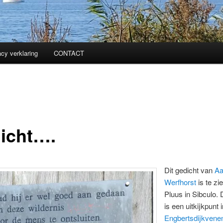
acy verklaring
CONTACT
icht….
Dit gedicht van
Aa
Werfhorst
is te zi
Pluus in Sibculo.
is een uitkijkpunt 
Engbertsdijkvene