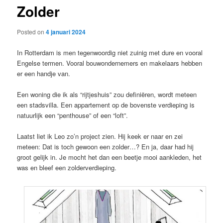
Zolder
content
Posted on
4 januari 2024
In Rotterdam is men tegenwoordig niet zuinig met dure en vooral
Engelse termen. Vooral bouwondernemers en makelaars hebben
er een handje van.
Een woning die ik als “rijtjeshuis” zou definiëren, wordt meteen
een stadsvilla. Een appartement op de bovenste verdieping is
natuurlijk een “penthouse” of een “loft”.
Laatst liet ik Leo zo’n project zien. Hij keek er naar en zei
meteen: Dat is toch gewoon een zolder…? En ja, daar had hij
groot gelijk in. Je mocht het dan een beetje mooi aankleden, het
was en bleef een zolderverdieping.