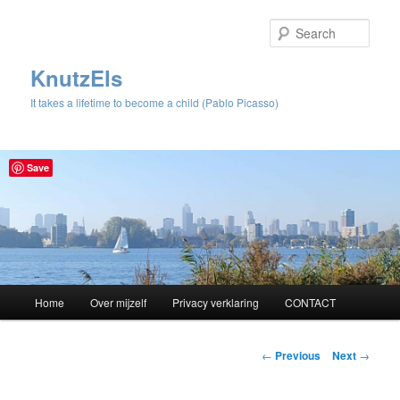
Sear
KnutzEls
It takes a lifetime to become a child (Pablo Picasso)
Save
Main
Home
Over mijzelf
Privacy verklaring
CONTACT
Skip
menu
to
Post
←
Previous
Next
→
navigation
primary