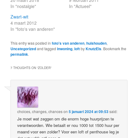
20 maart 2018
9 februari 2011
In "nostalgie"
In "Actueel"
Zwart-wit
4 maart 2012
In "foto's van anderen"
This entry was posted in
foto's van anderen
,
huishouden
,
Uncategorized
and tagged
inwoning
,
loft
by
KnutzEls
. Bookmark the
permalink
.
7 THOUGHTS ON “
ZOLDER
”
choices, changes, chances
on
5 januari 2024 at 09:53
said:
Je moet wat zeggen om die enorm hoge huurprijzen te
verantwoorden. Wie betaalt er nou 1000 tot 1500 huur per
maand voor een zolder? Voor een loft of penthouse leg je