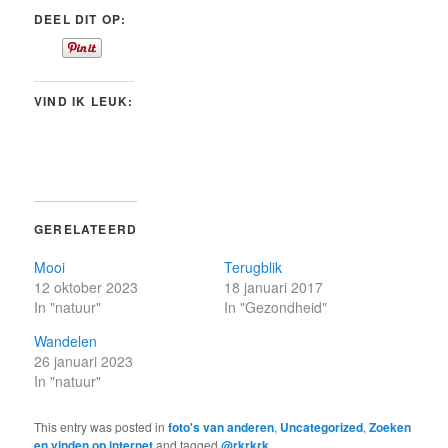
DEEL DIT OP:
VIND IK LEUK:
GERELATEERD
Mooi
Terugblik
12 oktober 2023
18 januari 2017
In "natuur"
In "Gezondheid"
Wandelen
26 januari 2023
In "natuur"
This entry was posted in
foto's van anderen
,
Uncategorized
,
Zoeken
en vinden op internet
and tagged
@rkrkrk
,