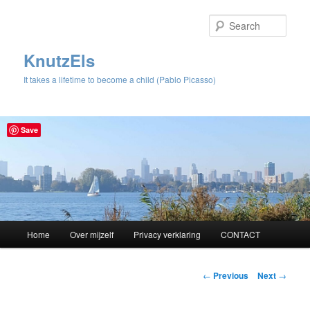
Sear
KnutzEls
It takes a lifetime to become a child (Pablo Picasso)
Save
Main
Home
Over mijzelf
Privacy verklaring
CONTACT
Skip
menu
to
Post
←
Previous
Next
→
navigation
primary