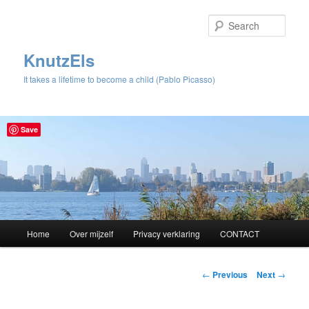
Sear
KnutzEls
It takes a lifetime to become a child (Pablo Picasso)
Save
Main
Home
Over mijzelf
Privacy verklaring
CONTACT
Skip
menu
to
Post
←
Previous
Next
→
navigation
primary