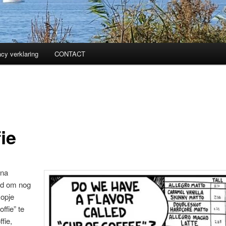
acy verklaring
CONTACT
ie
jna
ld om nog
kopje
ffie” te
fie,