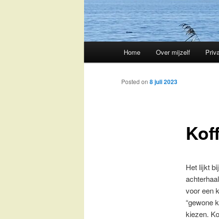
Main
Home
Over mijzelf
Priv
Skip
menu
to
Posted on
8 juli 2023
primary
Koff
content
Het lijkt bi
achterhaa
voor een 
“gewone ko
kiezen. Kof