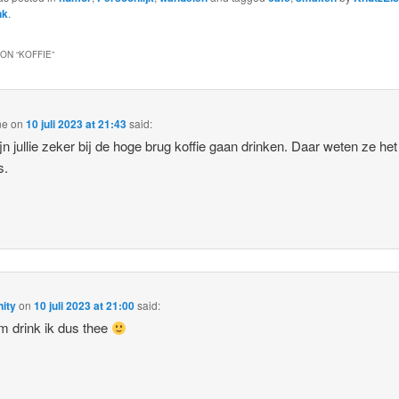
nk
.
ON “
KOFFIE
”
ne
on
10 juli 2023 at 21:43
said:
jn jullie zeker bij de hoge brug koffie gaan drinken. Daar weten ze het 
s.
ity
on
10 juli 2023 at 21:00
said:
 drink ik dus thee