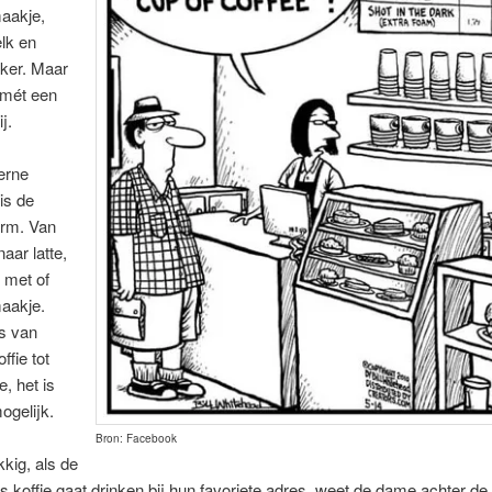
aakje,
lk en
iker. Maar
 mét een
j.
erne
is de
rm. Van
aar latte,
, met of
aakje.
s van
fie tot
e, het is
ogelijk.
Bron: Facebook
kig, als de
koffie gaat drinken bij hun favoriete adres, weet de dame achter de 