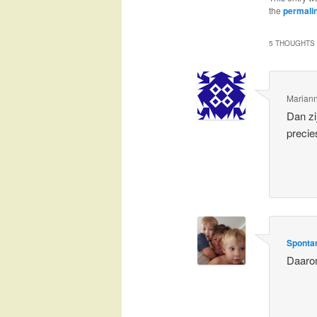
the
permali
5 THOUGHTS 
Marian
Dan zi
precie
Spontan
Daarom