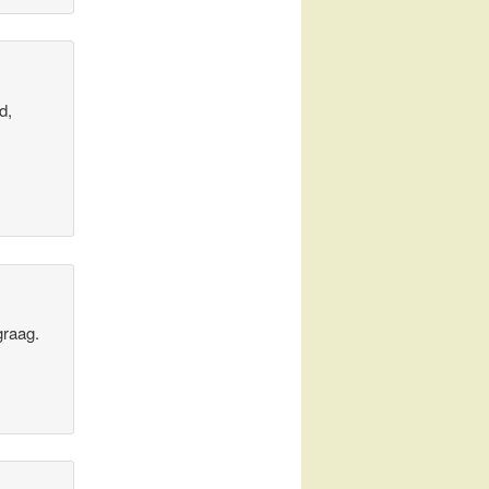
d,
graag.