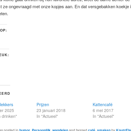
mt ze ongevraagd met onze kopjes aan. En dat versgebakken koekje 
eten.
 OP:
LEUK:
EERD
 lekkers
Prijzen
Kattencafé
er 2025
23 januari 2018
6 mei 2017
n drinken"
In "Actueel"
In "Actueel"
as posted in
humor
,
Persoonlijk
,
wandelen
and tagged
café
,
smaken
by
KnutzEls