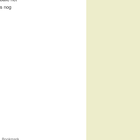
is nog
. Bookmark