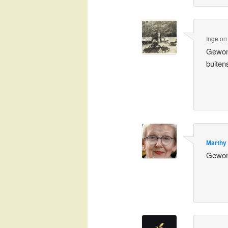
Inge
o
Gewone
buiten
Marthy
Gewone