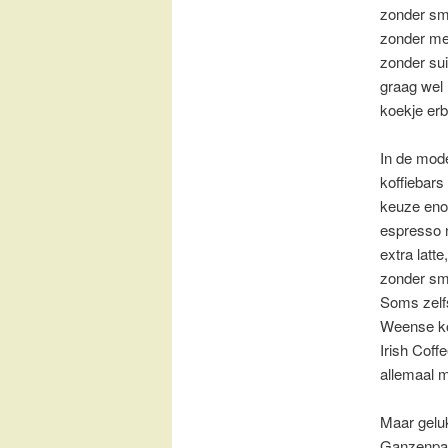
zonder sm
zonder me
zonder su
graag wel
koekje erbi
In de mod
koffiebars 
keuze eno
espresso n
extra latte
zonder sm
Soms zelf
Weense kof
Irish Coffe
allemaal m
Maar geluk
Ganzenpas 