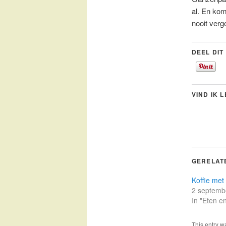
al. En ko
nooit verg
DEEL DIT
VIND IK 
GERELAT
Koffie met
2 septemb
In "Eten e
This entry w