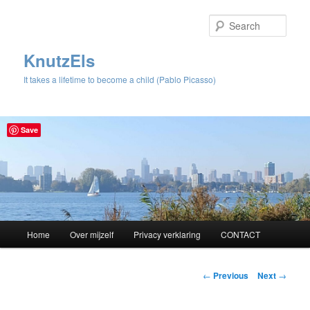
Sear
KnutzEls
It takes a lifetime to become a child (Pablo Picasso)
Save
Main
Home
Over mijzelf
Privacy verklaring
CONTACT
Skip
menu
to
Post
←
Previous
Next
→
navigation
primary