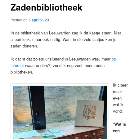
Zadenbibliotheek
content
Posted on
5 april 2023
In de bibliotheek van Leeuwarden zag ik dit kastje staan. Niet
alleen leuk, maar ook nuttig. Want in die vele laatjes kon je
zaden doneren.
Ik dacht dat zoiets uitsluitend in Leeuwarden was, maar
op
internet
(waar anders?) vond ik nog veel meer zaden
bibliotheken.
Ik citeer
maar
even
wat ik
vond:
“
Wat is
een