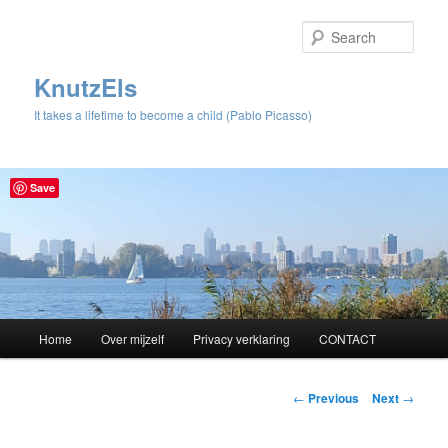
Sear
KnutzEls
It takes a lifetime to become a child (Pablo Picasso)
Save
Main
Home
Over mijzelf
Privacy verklaring
CONTACT
Skip
menu
to
Post
←
Previous
Next
→
navigation
primary