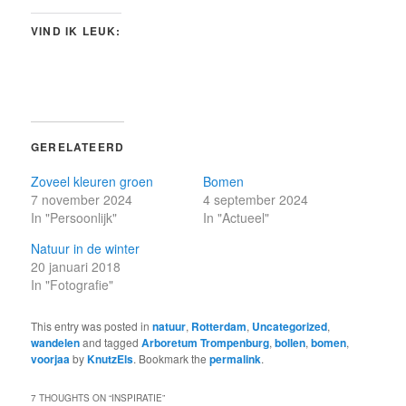
VIND IK LEUK:
GERELATEERD
Zoveel kleuren groen
Bomen
7 november 2024
4 september 2024
In "Persoonlijk"
In "Actueel"
Natuur in de winter
20 januari 2018
In "Fotografie"
This entry was posted in
natuur
,
Rotterdam
,
Uncategorized
,
wandelen
and tagged
Arboretum Trompenburg
,
bollen
,
bomen
,
voorjaa
by
KnutzEls
. Bookmark the
permalink
.
7 THOUGHTS ON “
INSPIRATIE
”