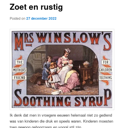
Zoet en rustig
content
Posted on
27 december 2022
Ik denk dat men in vroegere eeuwen helemaal niet zo gediend
was van kinderen die druk en speels waren. Kinderen moesten
toen gewoon gehoorzaam en vooral stil zijn.