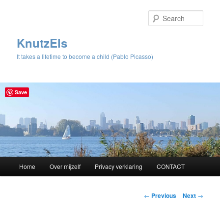
Sear
KnutzEls
It takes a lifetime to become a child (Pablo Picasso)
Save
Main
Home
Over mijzelf
Privacy verklaring
CONTACT
Skip
menu
to
Post
←
Previous
Next
→
navigation
primary