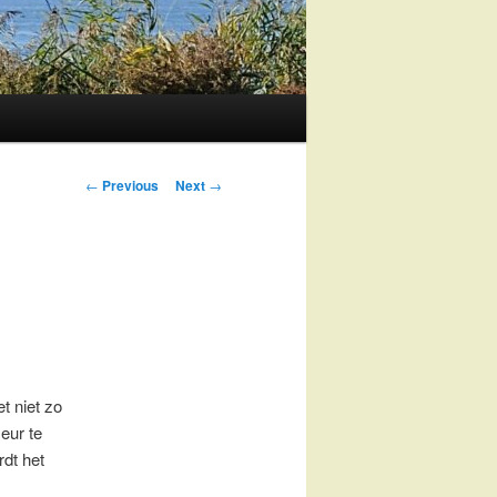
Post
←
Previous
Next
→
navigation
et niet zo
eur te
rdt het