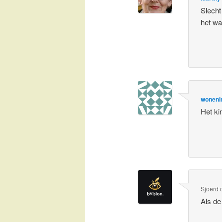
Slecht
het wa
woneni
Het ki
Sjoerd
Als de