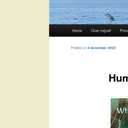
Main
Home
Over mijzelf
Priv
Skip
menu
to
Posted on
4 december 2022
primary
Hum
content