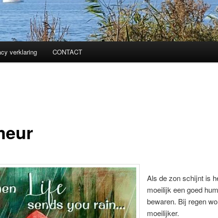
acy verklaring
CONTACT
eur
Als de zon schijnt is h
moeilijk een goed hum
bewaren. Bij regen wo
moeilijker.