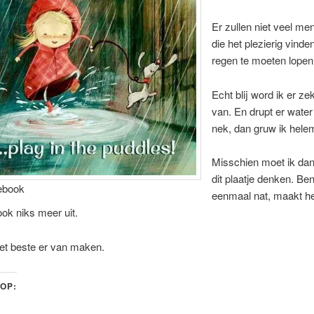
Er zullen niet veel me
die het plezierig vinde
regen te moeten lopen 
Echt blij word ik er zek
van. En drupt er water
nek, dan gruw ik hele
Misschien moet ik da
dit plaatje denken. Ben
ebook
eenmaal nat, maakt he
ook niks meer uit.
t beste er van maken.
 OP: