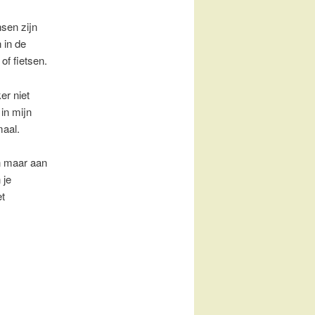
nsen zijn
n in de
of fietsen.
er niet
 in mijn
maal.
n maar aan
 je
t