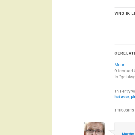
VIND IK 
GERELAT
Muur
9 februari
In "geluks
This entry w
het weer
,
pl
3 THOUGHTS 
Marthy