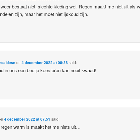
 weer bestaat niet, slechte kleding wel. Regen maakt me niet uit als 
ndelen zijn, maar het moet niet ijskoud zijn.
ncaldese
on
4 december 2022 at 08:38
said:
nd in ons een beetje koesteren kan nooit kwaad!
on
4 december 2022 at 07:51
said:
 regen warm is maakt het me niets uit…