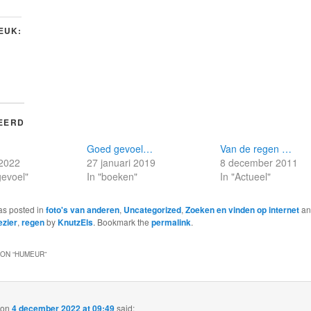
LEUK:
EERD
Goed gevoel…
Van de regen …
 2022
27 januari 2019
8 december 2011
gevoel"
In "boeken"
In "Actueel"
as posted in
foto's van anderen
,
Uncategorized
,
Zoeken en vinden op internet
an
ezier
,
regen
by
KnutzEls
. Bookmark the
permalink
.
ON “
HUMEUR
”
on
4 december 2022 at 09:49
said: