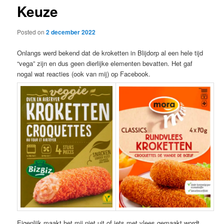
Keuze
content
Posted on
2 december 2022
Onlangs werd bekend dat de kroketten in Blijdorp al een hele tijd
“vega” zijn en dus geen dierlijke elementen bevatten. Het gaf
nogal wat reacties (ook van mij) op Facebook.
Eigenlijk maakt het mij niet uit of iets met vlees gemaakt wordt,