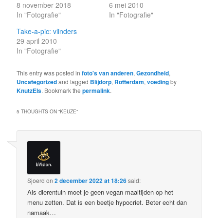
8 november 2018
6 mei 2010
In "Fotografie"
In "Fotografie"
Take-a-pic: vlinders
29 april 2010
In "Fotografie"
This entry was posted in
foto's van anderen
,
Gezondheid
,
Uncategorized
and tagged
Blijdorp
,
Rotterdam
,
voeding
by
KnutzEls
. Bookmark the
permalink
.
5 THOUGHTS ON “
KEUZE
”
Sjoerd
on
2 december 2022 at 18:26
said:
Als dierentuin moet je geen vegan maaltijden op het
menu zetten. Dat is een beetje hypocriet. Beter echt dan
namaak…