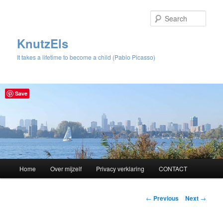
Sear
KnutzEls
It takes a lifetime to become a child (Pablo Picasso)
Save
Main
Home
Over mijzelf
Privacy verklaring
CONTACT
Skip
menu
to
Post
←
Previous
Next
→
navigation
primary