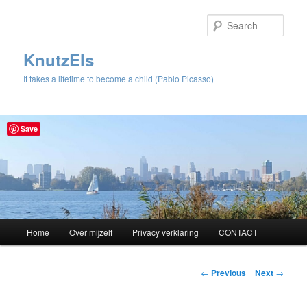
Sear
KnutzEls
It takes a lifetime to become a child (Pablo Picasso)
Save
Main
Home
Over mijzelf
Privacy verklaring
CONTACT
Skip
menu
to
Post
←
Previous
Next
→
navigation
primary