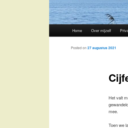
Main
Home
Over mijzelf
Priv
Skip
menu
to
Posted on
27 augustus 2021
primary
Cijf
content
Het valt m
gewandeld
mee.
Toen we l