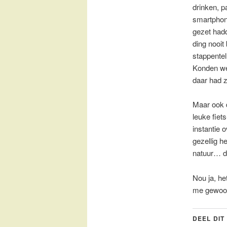
drinken, p
smartphon
gezet had
ding nooit
stappentel
Konden we 
daar had z
Maar ook 
leuke fiet
instantie 
gezellig h
natuur… da
Nou ja, he
me gewoo
DEEL DIT