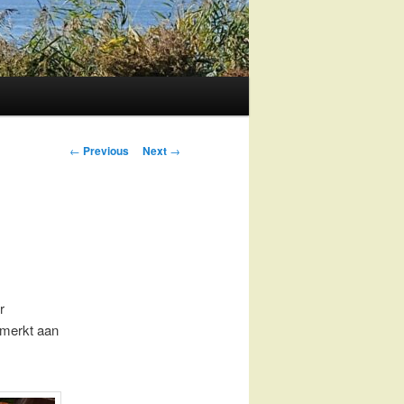
Post
←
Previous
Next
→
navigation
r
emerkt aan