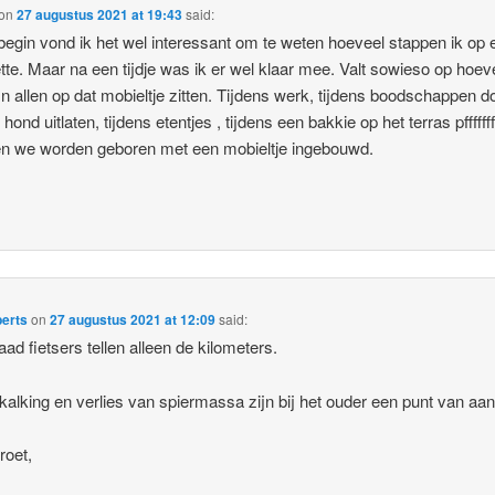
on
27 augustus 2021 at 19:43
said:
 begin vond ik het wel interessant om te weten hoeveel stappen ik op 
tte. Maar na een tijdje was ik er wel klaar mee. Valt sowieso op hoev
jn allen op dat mobieltje zitten. Tijdens werk, tijdens boodschappen d
 hond uitlaten, tijdens etentjes , tijdens een bakkie op het terras pffffff
n we worden geboren met een mobieltje ingebouwd.
berts
on
27 augustus 2021 at 12:09
said:
aad fietsers tellen alleen de kilometers.
kalking en verlies van spiermassa zijn bij het ouder een punt van aa
groet,