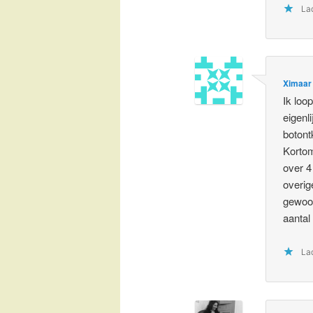
Lad
Ximaar
Ik loo
eigenli
botont
Kortom
over 4
overig
gewoon
aantal
Lad