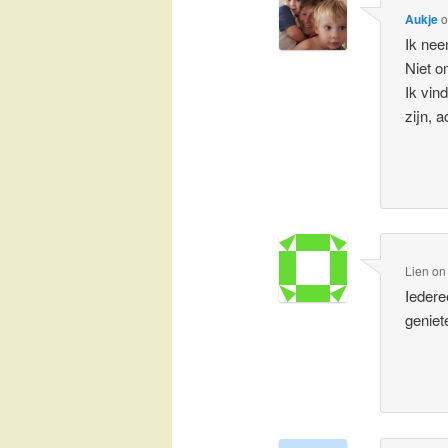
Aukje
Ik nee
Niet o
Ik vin
zijn, 
Lien
o
Iedere
geniet