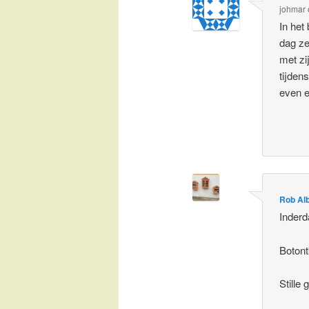
johmar
In het
dag ze
met zi
tijdens
even e
Rob Al
Inderd
Botont
Stille 