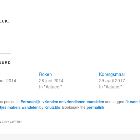
LEUK:
EERD
Roken
Koningsmaal
er 2014
28 juni 2014
29 april 2017
In "Actueel"
In "Actueel"
as posted in
Persoonlijk
,
vrienden en vriendinnen
,
wandelen
and tagged
fietsen
,
htjes maken
,
wandelen
by
KnutzEls
. Bookmark the
permalink
.
 ON “
CIJFERS
”