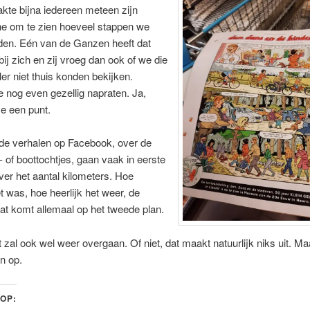
akte bijna iedereen meteen zijn
e om te zien hoeveel stappen we
den. Eén van de Ganzen heeft dat
 bij zich en zij vroeg dan ook of we die
ler niet thuis konden bekijken.
nog even gezellig napraten. Ja,
e een punt.
de verhalen op Facebook, over de
s- of boottochtjes, gaan vaak in eerste
over het aantal kilometers. Hoe
et was, hoe heerlijk het weer, de
t komt allemaal op het tweede plan.
t zal ook wel weer overgaan. Of niet, dat maakt natuurlijk niks uit. Maa
n op.
 OP: