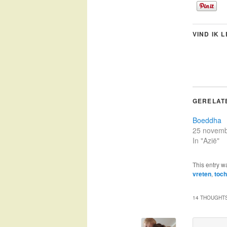
VIND IK 
GERELAT
Boeddha
25 novemb
In "Azië"
This entry w
vreten
,
toc
14 THOUGHTS