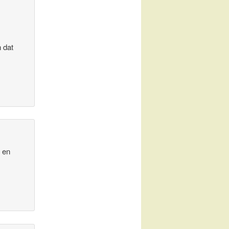
n dat
g en