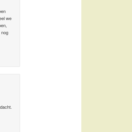
een
eel we
oen,
f nog
ndacht.