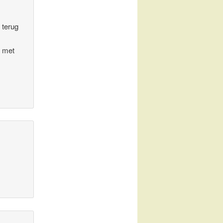
 terug
k met