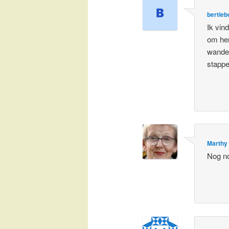
bertieb
Ik vin
om hem
wandel
stappe
Marthy
Nog no