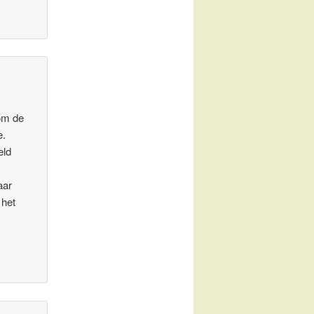
 om de
e.
eld
aar
 het