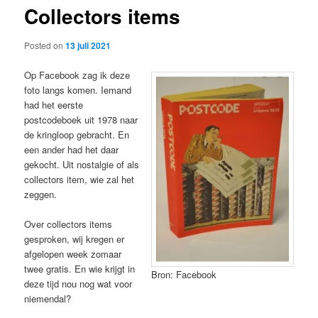
Collectors items
content
Posted on
13 juli 2021
Op Facebook zag ik deze
foto langs komen. Iemand
had het eerste
postcodeboek uit 1978 naar
de kringloop gebracht. En
een ander had het daar
gekocht. Uit nostalgie of als
collectors item, wie zal het
zeggen.
Over collectors items
gesproken, wij kregen er
afgelopen week zomaar
twee gratis. En wie krijgt in
Bron: Facebook
deze tijd nou nog wat voor
niemendal?