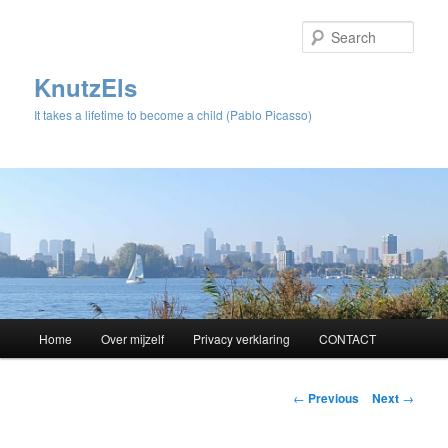
Sear
KnutzEls
It takes a lifetime to become a child (Pablo Picasso)
Main
Home
Over mijzelf
Privacy verklaring
CONTACT
Skip
menu
to
Post
←
Previous
Next
→
navigation
primary