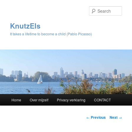
Sear
KnutzEls
It takes a lifetime to become a child (Pablo Picasso)
Main
Home
Over mijzelf
Privacy verklaring
CONTACT
Skip
menu
to
Post
←
Previous
Next
→
navigation
primary