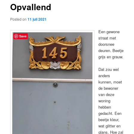
Opvallend
content
Posted on
11 juli 2021
Een gewone
Save
straat met
doorsnee
deuren. Beetje
grijs en grauw.
Dat zou wel
anders
kunnen, moet
de bewoner
van deze
woning
hebben
gedacht. Een
beetje kleur,
wat glitter en
glans. Hoe zal