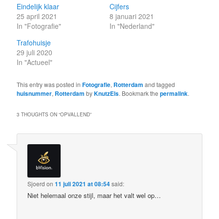
Eindelijk klaar
Cijfers
25 april 2021
8 januari 2021
In "Fotografie"
In "Nederland"
Trafohuisje
29 juli 2020
In "Actueel"
This entry was posted in
Fotografie
,
Rotterdam
and tagged
huisnummer
,
Rotterdam
by
KnutzEls
. Bookmark the
permalink
.
3 THOUGHTS ON “
OPVALLEND
”
Sjoerd
on
11 juli 2021 at 08:54
said:
Niet helemaal onze stijl, maar het valt wel op…