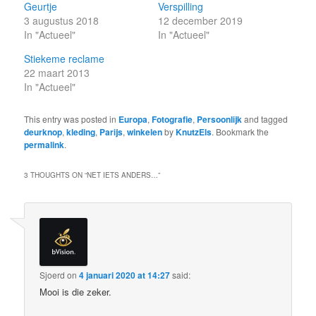
Geurtje
Verspilling
3 augustus 2018
12 december 2019
In "Actueel"
In "Actueel"
Stiekeme reclame
22 maart 2013
In "Actueel"
This entry was posted in
Europa
,
Fotografie
,
Persoonlijk
and tagged
deurknop
,
kleding
,
Parijs
,
winkelen
by
KnutzEls
. Bookmark the
permalink
.
3 THOUGHTS ON “
NET IETS ANDERS…
”
Sjoerd
on
4 januari 2020 at 14:27
said:
Mooi is die zeker.