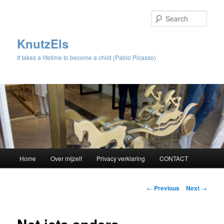
Sear
KnutzEls
It takes a lifetime to become a child (Pablo Picasso)
Main
Home
Over mijzelf
Privacy verklaring
CONTACT
Skip
menu
to
Post
←
Previous
Next
→
navigation
primary
content