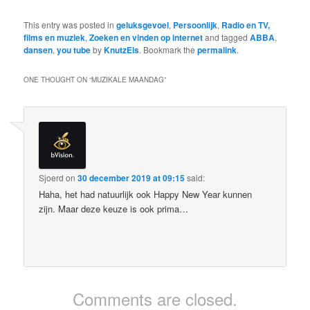
This entry was posted in
geluksgevoel
,
Persoonlijk
,
Radio en TV,
films en muziek
,
Zoeken en vinden op internet
and tagged
ABBA
,
dansen
,
you tube
by
KnutzEls
. Bookmark the
permalink
.
ONE THOUGHT ON “
MUZIKALE MAANDAG
”
Sjoerd
on
30 december 2019 at 09:15
said:
Haha, het had natuurlijk ook Happy New Year kunnen
zijn. Maar deze keuze is ook prima…
Comments are closed.