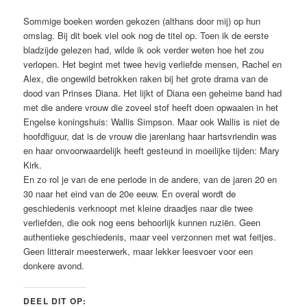
Sommige boeken worden gekozen (althans door mij) op hun
omslag. Bij dit boek viel ook nog de titel op. Toen ik de eerste
bladzijde gelezen had, wilde ik ook verder weten hoe het zou
verlopen. Het begint met twee hevig verliefde mensen, Rachel en
Alex, die ongewild betrokken raken bij het grote drama van de
dood van Prinses Diana. Het lijkt of Diana een geheime band had
met die andere vrouw die zoveel stof heeft doen opwaaien in het
Engelse koningshuis: Wallis Simpson. Maar ook Wallis is niet de
hoofdfiguur, dat is de vrouw die jarenlang haar hartsvriendin was
en haar onvoorwaardelijk heeft gesteund in moeilijke tijden: Mary
Kirk.
En zo rol je van de ene periode in de andere, van de jaren 20 en
30 naar het eind van de 20e eeuw. En overal wordt de
geschiedenis verknoopt met kleine draadjes naar die twee
verliefden, die ook nog eens behoorlijk kunnen ruziën. Geen
authentieke geschiedenis, maar veel verzonnen met wat feitjes.
Geen litterair meesterwerk, maar lekker leesvoer voor een
donkere avond.
DEEL DIT OP: