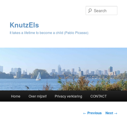
Sear
KnutzEls
It takes a lifetime to become a child (Pablo Picasso)
Main
Home
Over mijzelf
Privacy verklaring
CONTACT
Skip
menu
to
Post
←
Previous
Next
→
navigation
primary