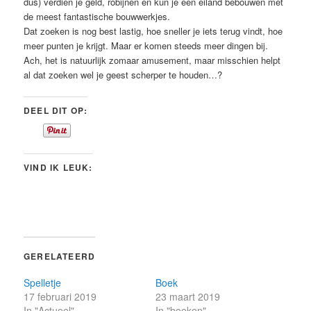
dus) verdien je geld, robijnen en kun je een eiland bebouwen met
de meest fantastische bouwwerkjes.
Dat zoeken is nog best lastig, hoe sneller je iets terug vindt, hoe
meer punten je krijgt. Maar er komen steeds meer dingen bij.
Ach, het is natuurlijk zomaar amusement, maar misschien helpt
al dat zoeken wel je geest scherper te houden…?
DEEL DIT OP:
VIND IK LEUK:
GERELATEERD
Spelletje
Boek
17 februari 2019
23 maart 2019
In "Actueel"
In "boeken"