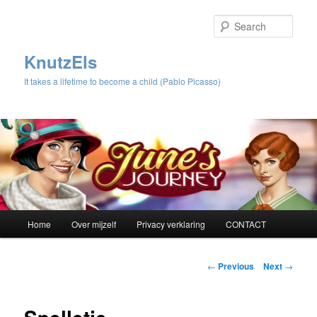
Sear
KnutzEls
It takes a lifetime to become a child (Pablo Picasso)
Main
Home
Over mijzelf
Privacy verklaring
CONTACT
Skip
menu
to
Post
←
Previous
Next
→
navigation
primary
content