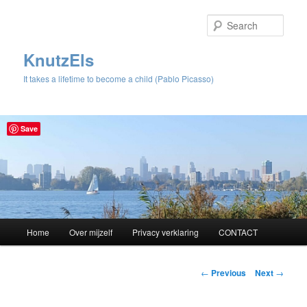
Sear
KnutzEls
It takes a lifetime to become a child (Pablo Picasso)
Save
Main
Home
Over mijzelf
Privacy verklaring
CONTACT
Skip
menu
to
Post
←
Previous
Next
→
navigation
primary