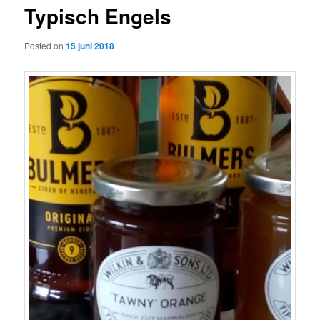
Typisch Engels
content
Posted on
15 juni 2018