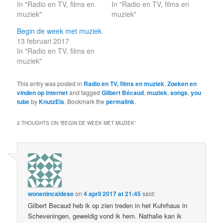
In "Radio en TV, films en
In "Radio en TV, films en
muziek"
muziek"
Begin de week met muziek
13 februari 2017
In "Radio en TV, films en
muziek"
This entry was posted in
Radio en TV, films en muziek
,
Zoeken en
vinden op internet
and tagged
Gilbert Bécaud
,
muziek
,
songs
,
you
tube
by
KnutzEls
. Bookmark the
permalink
.
2 THOUGHTS ON “
BEGIN DE WEEK MET MUZIEK
”
wonenincaldese
on
4 april 2017 at 21:45
said:
Gilbert Becaud heb ik op zien treden in het Kuhrhaus in
Scheveningen, geweldig vond ik hem. Nathalie kan ik