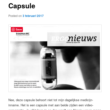
Capsule
content
Posted on
3 februari 2017
Save
Nee, deze capsule behoort niet tot mijn dagelijkse medicijn-
inname. Het is een capsule met aan beide zijden een video-