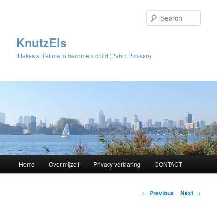
Sear
KnutzEls
It takes a lifetime to become a child (Pablo Picasso)
Main
Home
Over mijzelf
Privacy verklaring
CONTACT
Skip
menu
to
Post
←
Previous
Next
→
navigation
primary