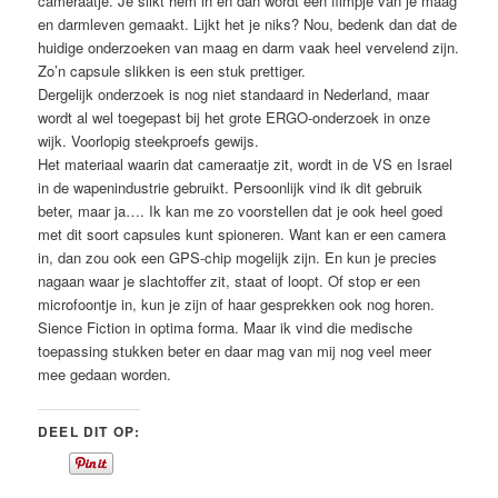
cameraatje. Je slikt hem in en dan wordt een filmpje van je maag
en darmleven gemaakt. Lijkt het je niks? Nou, bedenk dan dat de
huidige onderzoeken van maag en darm vaak heel vervelend zijn.
Zo’n capsule slikken is een stuk prettiger.
Dergelijk onderzoek is nog niet standaard in Nederland, maar
wordt al wel toegepast bij het grote ERGO-onderzoek in onze
wijk. Voorlopig steekproefs gewijs.
Het materiaal waarin dat cameraatje zit, wordt in de VS en Israel
in de wapenindustrie gebruikt. Persoonlijk vind ik dit gebruik
beter, maar ja…. Ik kan me zo voorstellen dat je ook heel goed
met dit soort capsules kunt spioneren. Want kan er een camera
in, dan zou ook een GPS-chip mogelijk zijn. En kun je precies
nagaan waar je slachtoffer zit, staat of loopt. Of stop er een
microfoontje in, kun je zijn of haar gesprekken ook nog horen.
Sience Fiction in optima forma. Maar ik vind die medische
toepassing stukken beter en daar mag van mij nog veel meer
mee gedaan worden.
DEEL DIT OP: