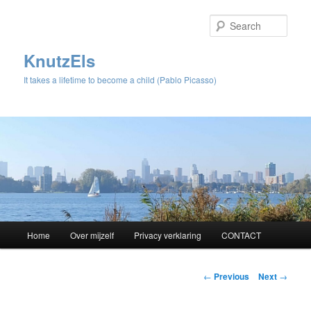
Sear
KnutzEls
It takes a lifetime to become a child (Pablo Picasso)
Main
Home
Over mijzelf
Privacy verklaring
CONTACT
Skip
menu
to
Post
←
Previous
Next
→
navigation
primary