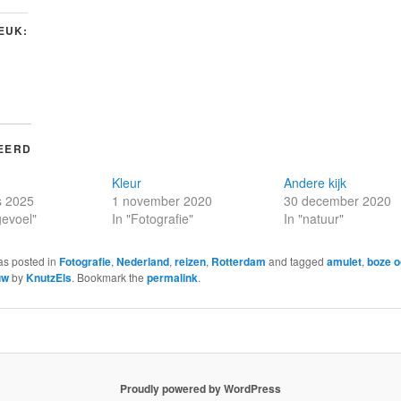
LEUK:
EERD
Kleur
Andere kijk
s 2025
1 november 2020
30 december 2020
gevoel"
In "Fotografie"
In "natuur"
as posted in
Fotografie
,
Nederland
,
reizen
,
Rotterdam
and tagged
amulet
,
boze 
uw
by
KnutzEls
. Bookmark the
permalink
.
Proudly powered by WordPress