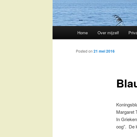
Main
Home
Over mijzelf
Priv
Skip
menu
to
Posted on
21 mei 2016
primary
Bla
content
Koningsbla
Margaret T
In Grieken
oog”. De 