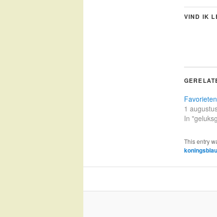
VIND IK 
GERELAT
Favorieten
1 augustu
In "geluks
This entry w
koningsbla