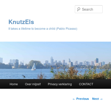
Sear
KnutzEls
It takes a lifetime to become a child (Pablo Picasso)
Main
Home
Over mijzelf
Privacy verklaring
CONTACT
Skip
menu
to
Post
←
Previous
Next
→
navigation
primary