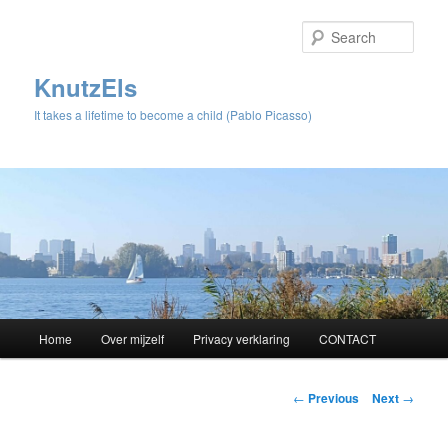
Sear
KnutzEls
It takes a lifetime to become a child (Pablo Picasso)
Main
Home
Over mijzelf
Privacy verklaring
CONTACT
Skip
menu
to
Post
←
Previous
Next
→
navigation
primary