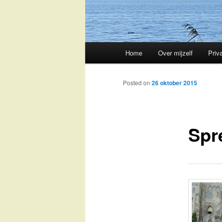
Main
Home
Over mijzelf
Priv
Skip
menu
to
Posted on
26 oktober 2015
primary
Spr
content