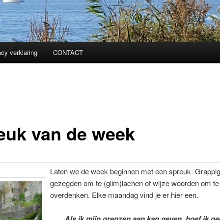
acy verklaring
CONTACT
euk van de week
Laten we de week beginnen met een spreuk. Grappi
gezegden om te (glim)lachen of wijze woorden om te
overdenken. Elke maandag vind je er hier een.
Als ik mijn grenzen aan kan geven, hoef ik g