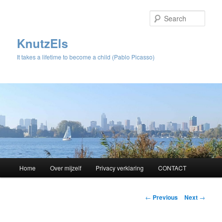
Sear
KnutzEls
It takes a lifetime to become a child (Pablo Picasso)
Main
Home
Over mijzelf
Privacy verklaring
CONTACT
Skip
menu
to
Post
←
Previous
Next
→
navigation
primary