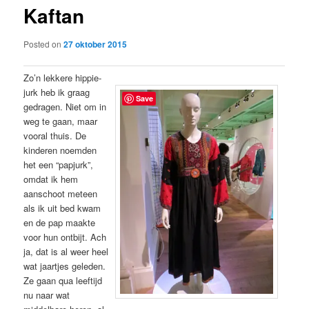
Kaftan
content
Posted on
27 oktober 2015
Zo’n lekkere hippie-
jurk heb ik graag
Save
gedragen. Niet om in
weg te gaan, maar
vooral thuis. De
kinderen noemden
het een “papjurk”,
omdat ik hem
aanschoot meteen
als ik uit bed kwam
en de pap maakte
voor hun ontbijt. Ach
ja, dat is al weer heel
wat jaartjes geleden.
Ze gaan qua leeftijd
nu naar wat