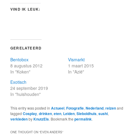
VIND IK LEUK:
GERELATEERD
Bentobox
Vismarkt
8 augustus 2012
1 maart 2015
In "Koken"
In "Azië"
Exotisch
24 september 2019
In "huishouden"
This entry was posted in
Actueel
,
Fotografie
,
Nederland
,
reizen
and
tagged
Cosplay
,
drinken
,
eten
,
Leiden
,
Sieboldhuis
,
sushi
,
verkleden
by
KnutzEls
. Bookmark the
permalink
.
ONE THOUGHT ON “
EVEN ANDERS
”