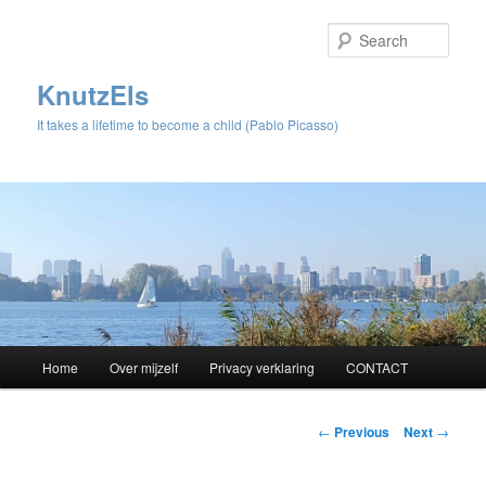
Sear
KnutzEls
It takes a lifetime to become a child (Pablo Picasso)
Main
Home
Over mijzelf
Privacy verklaring
CONTACT
Skip
menu
to
Post
←
Previous
Next
→
navigation
primary