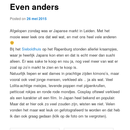
Even anders
content
Posted on
26 mei 2015
Afgelopen zondag was er Japanse markt in Leiden. Met het
mooie weer leek ons dat wel wat, en met ons heel vele anderen
Bij het
Sieboldhuis
op het Rapenburg stonden allerlei kraampjes,
waar je heerlijk Japans kon eten en dat is echt meer dan sushi
alleen. Er was sake te koop en nou ja, nog veel meer van wat er
zoal op zo’n markt te zien en te koop is.
Natuurlijk liepen er wat dames in prachtige zijden kimono’s, maar
vooral ook veel jonge mensen, verkleed als .. ja als wat. Veel
Lolita-achtige meisjes, levende poppen met pijpenkrullen,
petticoat rokjes en ronde rode mondjes. Cosplay oftewel verkleed
als een karakter uit een film. In Japan heel bekend en populair.
Maar dat er hier ook zo veel zouden zijn, wisten we niet. Velen
vonden het maar wat leuk on gefotografeerd te worden en dat heb
ik dan ook graag gedaan (klik op de foto om te vergroten).