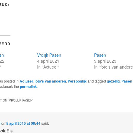
LEUK:
EERD
sen
Vrolijk Pasen
Pasen
022
4 april 2021
9 april 2023
"
In "Actueel"
In "foto's van ander
as posted in
Actueel
,
foto's van anderen
,
Persoonlijk
and tagged
gezellig
,
Pasen
Bookmark the
permalink
.
 ON “
VROLIJK PASEN
”
l
on
5 april 2015 at 08:44
said:
 ook Els