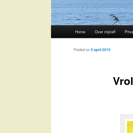
Main
Home
Over mijzelf
Priv
Skip
menu
to
Posted on
5 april 2015
primary
Vro
content