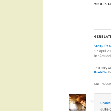
VIND IK 
GERELAT
Vrolijk Pa
17 april 2
In "Actueel
This entry w
KnutzEls
. 
ONE THOUGHT
Chanta
Jullie