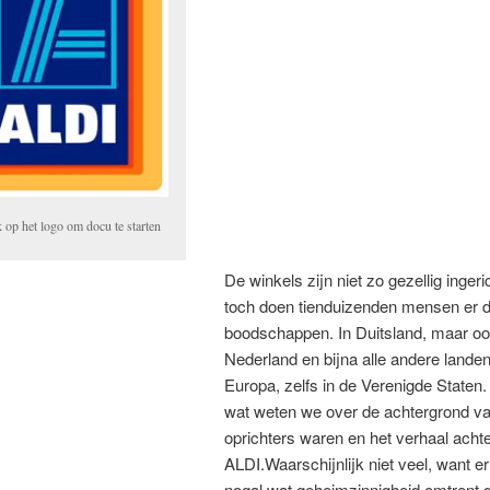
 op het logo om docu te starten
De winkels zijn niet zo gezellig inger
toch doen tienduizenden mensen er d
boodschappen. In Duitsland, maar oo
Nederland en bijna alle andere lande
Europa, zelfs in de Verenigde Staten
wat weten we over de achtergrond v
oprichters waren en het verhaal acht
ALDI.Waarschijnlijk niet veel, want er
nogal wat geheimzinnigheid omtrent d