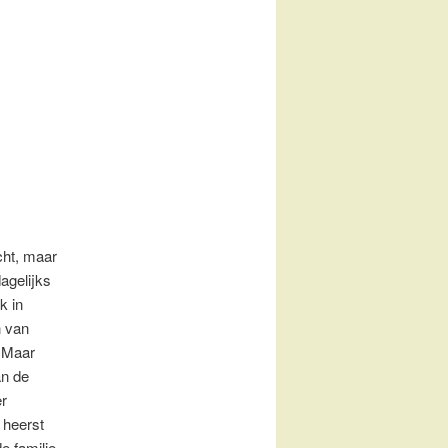
icht, maar
agelijks
k in
n van
. Maar
an de
er
 heerst
e familie