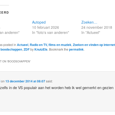
EERD
Autoped
Zoeken…
4
10 februari 2026
24 november 2018
 van anderen"
In "foto's van anderen"
In "Actueel"
as posted in
Actueel
,
Radio en TV, films en muziek
,
Zoeken en vinden op internet
,
boodschappen
,
ZDF
by
KnutzEls
. Bookmark the
permalink
.
 ON “
BOODSCHAPPEN
”
l
on
13 december 2014 at 08:07
said:
s zelfs in de VS populair aan het worden heb ik wel gemerkt en gezien