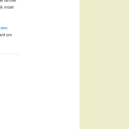
jk moet
r
een
ard om