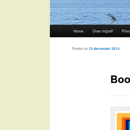
Main
Home
Over mijzelf
Priv
Skip
menu
to
Posted on
13 december 2014
primary
Boo
content