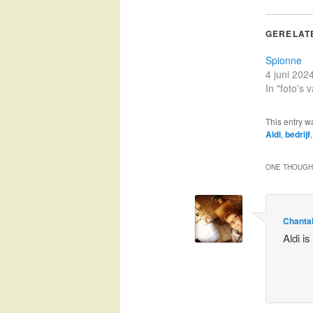
GERELAT
Spionne
4 juni 202
In "foto's
This entry w
Aldi
,
bedrijf
ONE THOUGHT
Chanta
Aldi i