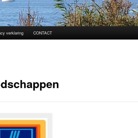
acy verklaring
CONTACT
dschappen