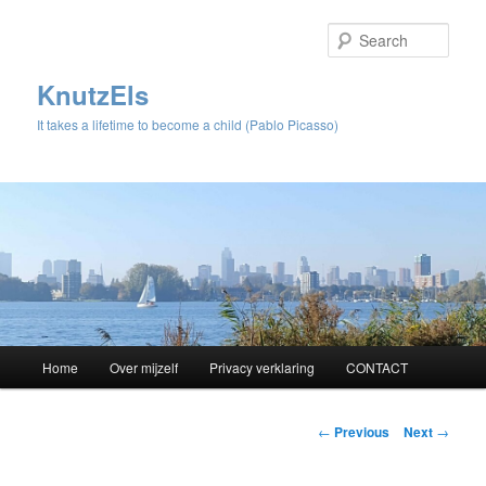
Sear
KnutzEls
It takes a lifetime to become a child (Pablo Picasso)
Main
Home
Over mijzelf
Privacy verklaring
CONTACT
Skip
menu
to
Post
←
Previous
Next
→
navigation
primary