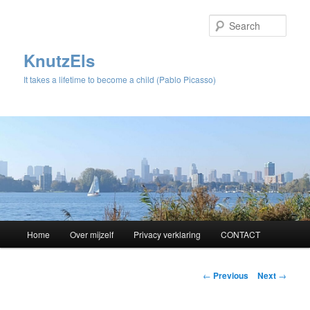
Sear
KnutzEls
It takes a lifetime to become a child (Pablo Picasso)
Main
Home
Over mijzelf
Privacy verklaring
CONTACT
Skip
menu
to
Post
←
Previous
Next
→
navigation
primary