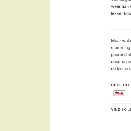
weer aan k
lekker kop
Maar wat m
stemming 
geurend s
douche gee
de kleine 
DEEL DIT
VIND IK 