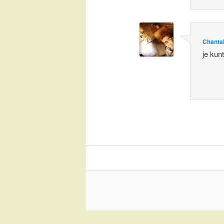
Chanta
je kun