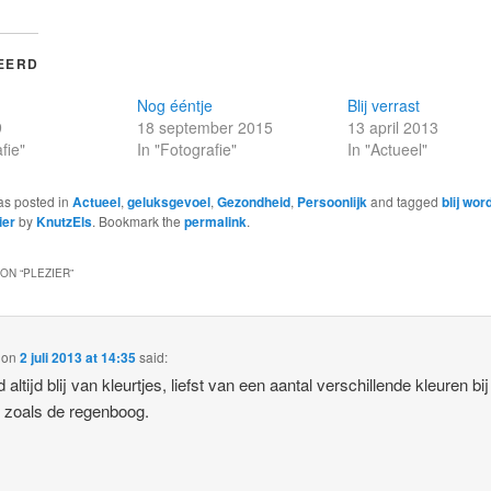
EERD
Nog ééntje
Blij verrast
9
18 september 2015
13 april 2013
fie"
In "Fotografie"
In "Actueel"
as posted in
Actueel
,
geluksgevoel
,
Gezondheid
,
Persoonlijk
and tagged
blij wor
ier
by
KnutzEls
. Bookmark the
permalink
.
ON “
PLEZIER
”
on
2 juli 2013 at 14:35
said:
 altijd blij van kleurtjes, liefst van een aantal verschillende kleuren bij
, zoals de regenboog.