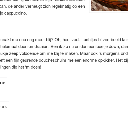
an, de ander verheugt zich regelmatig op een
je cappuccino.
aakt me nou nog meer blij? Oh, heel veel. Luchtjes bijvoorbeeld k
helemaal doen omdraaien. Ben ik zo nu en dan een beetje down, dan
tukje zeep voldoende om me blij te maken. Maar ook ’s morgens ond
ft een fijn geurende doucheschuim me een enorme opkikker. Het zijn
dingen die het ‘m doen!
 OP:
LEUK: