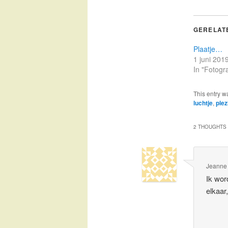
GERELAT
Plaatje…
1 juni 201
In "Fotogra
This entry w
luchtje
,
plez
2 THOUGHTS 
Jeanne
Ik word
elkaar