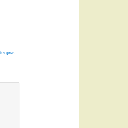
den
,
geur
,