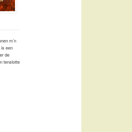
unnen m’n
 is een
er de
 tenslotte