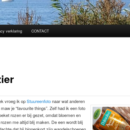
acy verklaring
CONTACT
ier
ek vroeg ik op
Stuureenfoto
naar wat anderen
 maw je “favourite things”. Zelf had ik een foto
eket rozen er bij gezet, omdat bloemen en
ozen me altijd blij maken. De een wordt blij
achte dat hij binnenkort zijn wandelschoenen