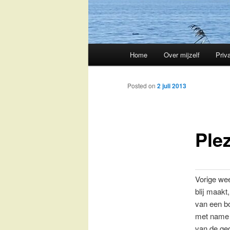
Main
Home
Over mijzelf
Priv
Skip
menu
to
Posted on
2 juli 2013
primary
Plez
content
Vorige we
blij maakt,
van een bo
met name r
van de ged