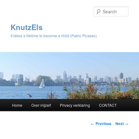
Sear
KnutzEls
It takes a lifetime to become a child (Pablo Picasso)
Main
Home
Over mijzelf
Privacy verklaring
CONTACT
Skip
menu
to
Post
←
Previous
Next
→
navigation
primary