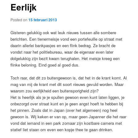
Eerlijk
content
Posted on
15 februari 2013
Gisteren gelukkig ook wat leuk nieuws tussen alle sombere
berichten. Een tienermeisje vond een portefeuille op straat met
daarin allerlei bankpasjes en een flink bedrag. Ze bracht de
vondst naar het politiebureau, waar de eigenaar even later
dolgelukkig zijn bezit kwam terughalen. Het meisje kreeg een
flinke beloning. Eind goed al goed dus.
Toch raar, dat dit zo buitengewoon is, dat het in de krant komt. Al
mag van mij de krant met dit soort nieuws gevuld worden. Maar
waarom zou eerlijkheid een buitensporigheid zijn?
Het is heerlijk als je je spullen gewoon even kunt laten liggen, je
onbezorgd over straat kunt en je geen angst hoeft te hebben bij
het pinnen. Zoals dat in Japan (over het algemeen) nog heel
gewoon is. Wij keken er van op, maar geen Japanner die het raar
vond dat iemand in een park zomaar zijn kostbare camera met
statief liet staan om even een kopje thee te gaan drinken.