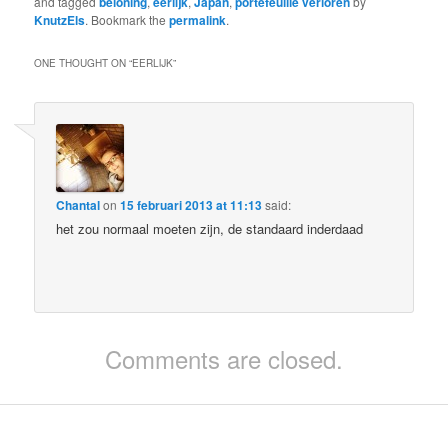
and tagged
beloning
,
eerlijk
,
Japan
,
portefeuille verloren
by
KnutzEls
. Bookmark the
permalink
.
ONE THOUGHT ON “
EERLIJK
”
Chantal
on
15 februari 2013 at 11:13
said:
het zou normaal moeten zijn, de standaard inderdaad
Comments are closed.