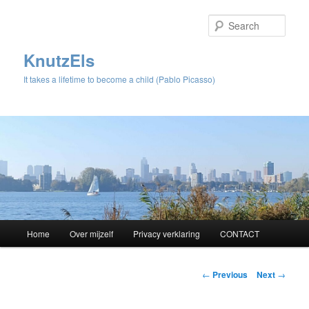
Sear
KnutzEls
It takes a lifetime to become a child (Pablo Picasso)
Main
Home
Over mijzelf
Privacy verklaring
CONTACT
Skip
menu
to
Post
←
Previous
Next
→
navigation
primary