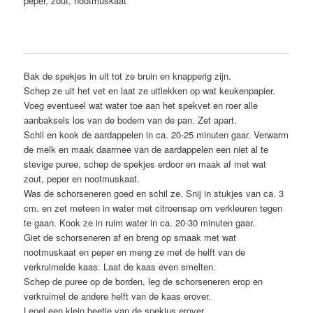
peper, zout, nootmuskaat
Bak de spekjes in uit tot ze bruin en knapperig zijn.
Schep ze uit het vet en laat ze uitlekken op wat keukenpapier.
Voeg eventueel wat water toe aan het spekvet en roer alle
aanbaksels los van de bodem van de pan. Zet apart.
Schil en kook de aardappelen in ca. 20-25 minuten gaar. Verwarm
de melk en maak daarmee van de aardappelen een niet al te
stevige puree, schep de spekjes erdoor en maak af met wat
zout, peper en nootmuskaat.
Was de schorseneren goed en schil ze. Snij in stukjes van ca. 3
cm. en zet meteen in water met citroensap om verkleuren tegen
te gaan. Kook ze in ruim water in ca. 20-30 minuten gaar.
Giet de schorseneren af en breng op smaak met wat
nootmuskaat en peper en meng ze met de helft van de
verkruimelde kaas. Laat de kaas even smelten.
Schep de puree op de borden, leg de schorseneren erop en
verkruimel de andere helft van de kaas erover.
Lepel een klein beetje van de spekjus erover.