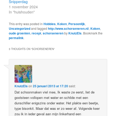
Snipperdag
1 november 2024
In "huishouden"
This entry was posted in
Hobbies
,
Koken
,
Persoonlijk
,
Uncategorized
and tagged
http://www.schorseneren.nl/
,
Koken
,
oude groenten
,
recept
,
schorseneren
by
KnutzEls
. Bookmark the
permalink
.
3 THOUGHTS ON “
SCHORSENEREN
”
KnutzEls
on
25 januari 2013 at 17:20
said:
Dat schoonmaken viel mee, Ik waste ze eerst, liet de
gootsteen vollopen met water en schilde met een
dunschiller enigszins onder water. Het plakte een beetje,
type bisonkit. Maar dat was er zo weer af. Volgende keer
zou ik in ieder geval aan mijn linkerhand een