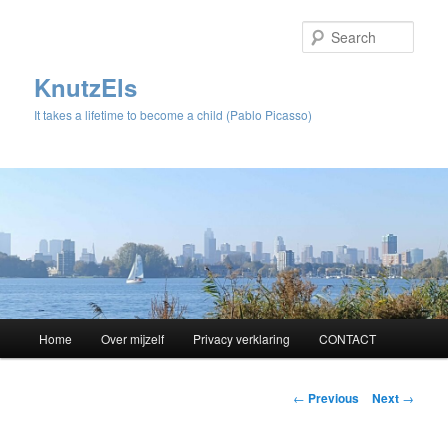
Sear
KnutzEls
It takes a lifetime to become a child (Pablo Picasso)
Main
Home
Over mijzelf
Privacy verklaring
CONTACT
Skip
menu
to
Post
←
Previous
Next
→
navigation
primary