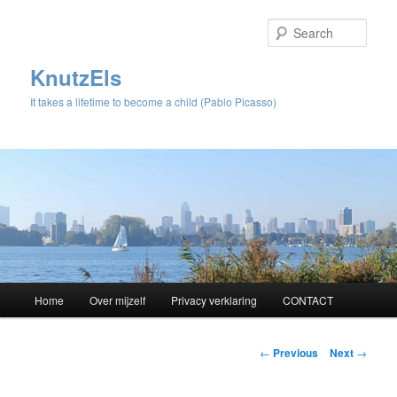
Sear
KnutzEls
It takes a lifetime to become a child (Pablo Picasso)
Main
Home
Over mijzelf
Privacy verklaring
CONTACT
Skip
menu
to
Post
←
Previous
Next
→
navigation
primary