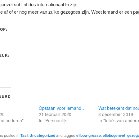
envet schijnt dus internationaal te zijn.
e af of er nog meer van zulke gezegdes zijn. Weet iemand er een pa
 OP:
LEUK:
EERD
Opstaan voor iemand…
Wat betekent dat n
020
21 februari 2020
3 december 2019
 van anderen"
In "Persoonlijk"
In "foto's van ander
as posted in
Taal
,
Uncategorized
and tagged
ellbow grease
,
ellebogenvet
,
gezeg