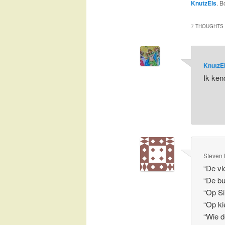
KnutzEls
. 
7 THOUGHTS 
KnutzE
Ik ken
Steven
“De vl
“De bu
“Op Si
“Op ki
“Wie d