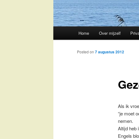
Main
Home
Over mijzelf
Priv
Skip
menu
to
Posted on
7 augustus 2012
primary
Gez
content
Als ik vro
“je moet o
nemen.
Altijd heb
Engels blo