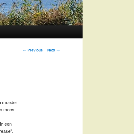
Post
←
Previous
Next
→
navigation
jn moeder
en moest
 in een
rease”.