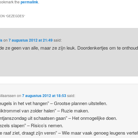
Bookmark the
permalink
.
ON “
GEZEGDES
”
ls
on
7 augustus 2012 at 21:49
said:
de ze geen van alle, maar ze zijn leuk. Doordenkertjes om te onthou
 Maarssen
on
7 augustus 2012 at 18:53
said:
eugels in het vet hangen” – Grootse plannen uitstellen.
iktrommel van zolder halen” – Ruzie maken.
ntjanszondag uit schaatsen gaan” – Het onmogelijke doen.
ezels slapen” – Risico’s nemen.
e raaf ziet, draagt zijn veren” – Wie maar vaak genoeg leugens vertel