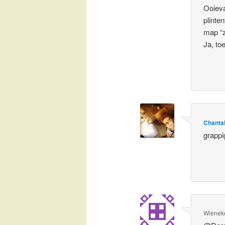
Ooieva
plinte
map “
Ja, to
Chanta
grappi
Wienek