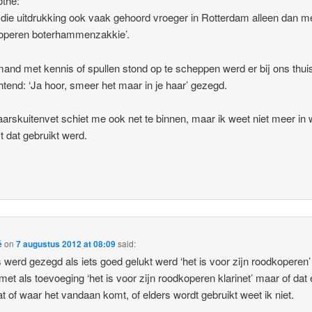
thé:
 die uitdrukking ook vaak gehoord vroeger in Rotterdam alleen dan m
koperen boterhammenzakkie’.
mand met kennis of spullen stond op te scheppen werd er bij ons thui
tend: ‘Ja hoor, smeer het maar in je haar’ gezegd.
arskuitenvet schiet me ook net te binnen, maar ik weet niet meer in
t dat gebruikt werd.
é
on
7 augustus 2012 at 08:09
said:
s werd gezegd als iets goed gelukt werd ‘het is voor zijn roodkoperen’
et als toevoeging ‘het is voor zijn roodkoperen klarinet’ maar of dat
at of waar het vandaan komt, of elders wordt gebruikt weet ik niet.