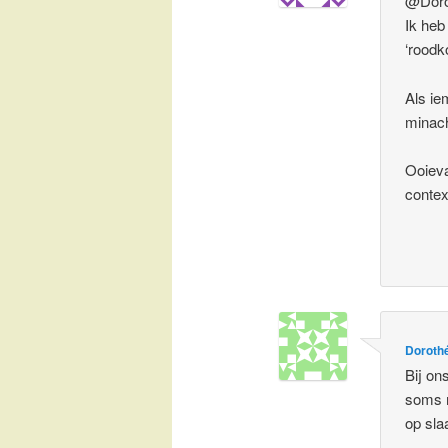
@Doro
Ik heb
‘rood
Als ie
minach
Ooieva
contex
Doroth
Bij on
soms m
op sla