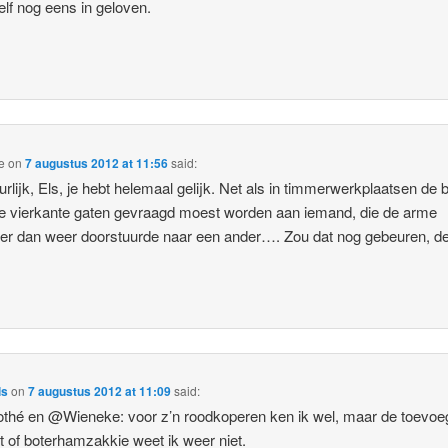
elf nog eens in geloven.
e
on
7 augustus 2012 at 11:56
said:
urlijk, Els, je hebt helemaal gelijk. Net als in timmerwerkplaatsen de 
e vierkante gaten gevraagd moest worden aan iemand, die de arme
er dan weer doorstuurde naar een ander…. Zou dat nog gebeuren, de
ls
on
7 augustus 2012 at 11:09
said:
hé en @Wieneke: voor z’n roodkoperen ken ik wel, maar de toevoe
et of boterhamzakkie weet ik weer niet.