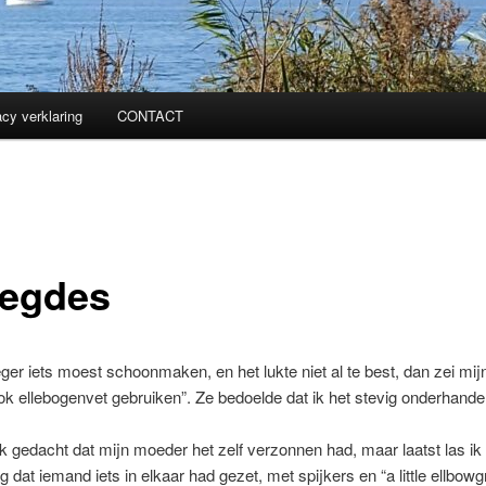
acy verklaring
CONTACT
egdes
eger iets moest schoonmaken, en het lukte niet al te best, dan zei mi
ok ellebogenvet gebruiken”. Ze bedoelde dat ik het stevig onderhand
 ik gedacht dat mijn moeder het zelf verzonnen had, maar laatst las ik
g dat iemand iets in elkaar had gezet, met spijkers en “a little ellbowg