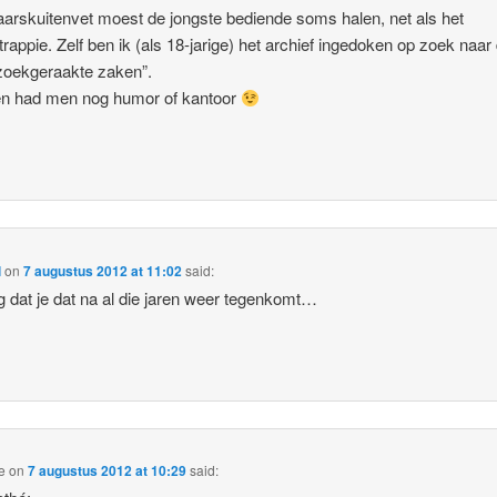
arskuitenvet moest de jongste bediende soms halen, net als het
ntrappie. Zelf ben ik (als 18-jarige) het archief ingedoken op zoek naar
zoekgeraakte zaken”.
en had men nog humor of kantoor
l
on
7 augustus 2012 at 11:02
said:
g dat je dat na al die jaren weer tegenkomt…
e
on
7 augustus 2012 at 10:29
said: