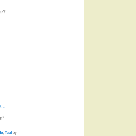
ar?
ou…
en"
de
,
Taal
by