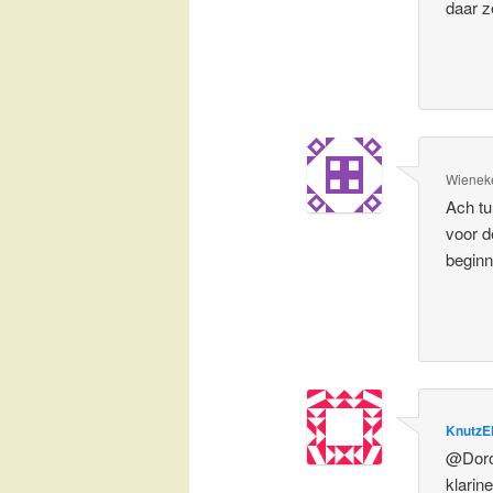
daar z
Wienek
Ach tu
voor d
beginn
KnutzE
@Dorot
klarin