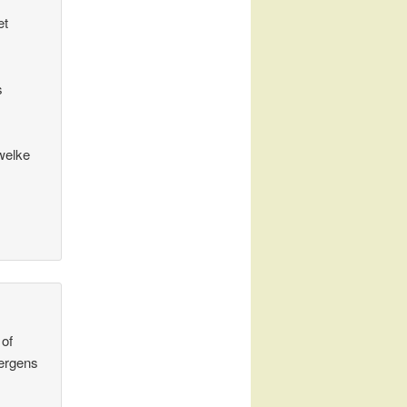
et
s
 welke
 of
 ergens