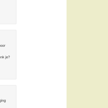
boor
nk je?
ging