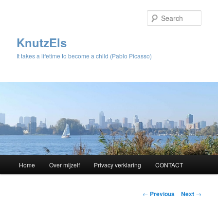
Sear
KnutzEls
It takes a lifetime to become a child (Pablo Picasso)
Main
Home
Over mijzelf
Privacy verklaring
CONTACT
Skip
menu
to
Post
←
Previous
Next
→
navigation
primary