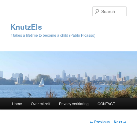
Sear
KnutzEls
It takes a lifetime to become a child (Pablo Picasso)
Main
Home
Over mijzelf
Privacy verklaring
CONTACT
Skip
menu
to
Post
←
Previous
Next
→
navigation
primary